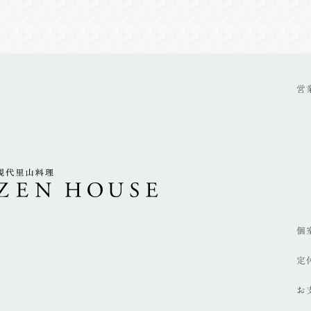
営
個
定
お