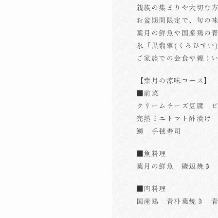
親族の集まりや大切な
お盆期間限定で、旬の
葉月の鮮魚や国産鶏の
氷「黒翡翠(くろひすい
ご家族での会食や親し
【葉月の涼味コース】
■前菜
クリームチーズ豆腐 
完熟ミニトマト酢漬け
鰤 手毬寿司
■魚料理
葉月の鮮魚 磯辺焼き
■肉料理
国産鶏 青朴葉焼き 