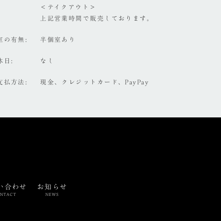
＜テイクアウト＞
上記営業時間で販売しております。
室の有無
半個室あり
休日
なし
支払方法
現金、クレジットカード、PayPay
い合わせ
お知らせ
NTACT
NEWS