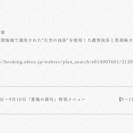
翡翠
間地域で栽培された“天空の抹茶”を使用した濃厚抹茶と黒胡麻
://booking.ebica.jp/webrsv/plan_search/e014007601/212
8日～9月10日「重陽の節句」特別メニュー
【9～