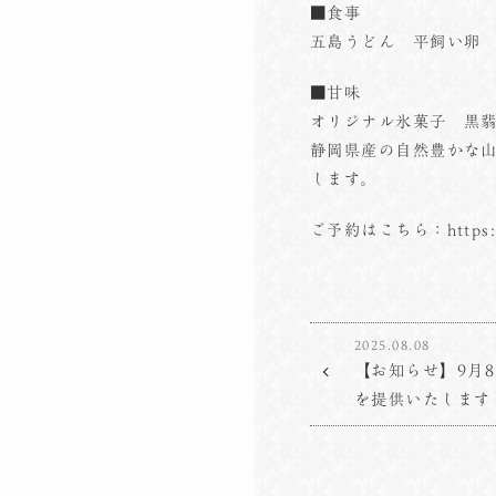
■食事
五島うどん 平飼い卵
■甘味
オリジナル氷菓子 黒
静岡県産の自然豊かな山
します。
ご予約はこちら：
https
2025.08.08
【お知らせ】9月
を提供いたします