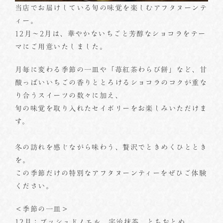
当店でお届けしている旬の味覚を楽しむアフタヌーンテ
ィー。
12月～2月は、華やかないちごと芳醇なショコラをテー
マにご用意いたしました。
月毎に変わる季節の一皿や「苺紅茶わらび餅」など、甘
酸っぱいいちごの香りととろけるショコラのコクが重な
り合うスイーツの数々に加え、
旬の味覚を取り入れたセイボリーをお楽しみいただけま
す。
冬の訪れを感じながら味わう、贅沢でときめくひととき
を。
この季節だけの特別なアフタヌーンティーをぜひご体験
ください。
＜季節の一皿＞
12月：ブッシュドノエル 宇治抹茶 とちおとめ