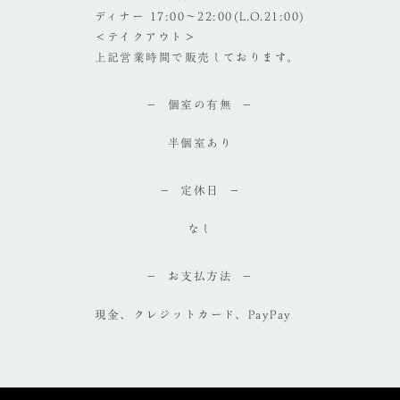
ディナー 17:00～22:00(L.O.21:00)
＜テイクアウト＞
上記営業時間で販売しております。
個室の有無
半個室あり
定休日
なし
お支払方法
現金、クレジットカード、PayPay