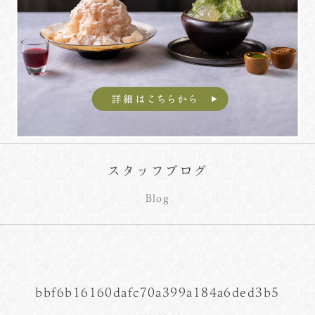
スタッフブログ
Blog
bbf6b16160dafc70a399a184a6ded3b5