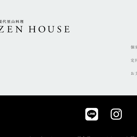
個
定
お