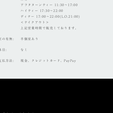
アフタヌーンティー 11:30～17:00
ハイティー 17:30～22:00
ディナー 17:00～22:00(L.O.21:00)
＜テイクアウト＞
上記営業時間で販売しております。
室の有無
半個室あり
休日
なし
支払方法
現金、クレジットカード、PayPay