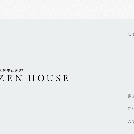
営
個
定
お