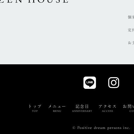
個
定
お
トップ
メニュー
記念日
アクセス
お問
TOP
MENU
ANNIVERSARY
ACCESS
CO
©
Positive dream persons inc.