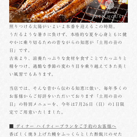
照りつける太陽がいよいよ本番を迎えるこの時期。
うだるような暑さに負けず、本格的な夏を心身ともに健
やかに乗り切るための昔ながらの知恵が「土用の丑の
日」です。
古来より、滋養たっぷりな食材を食すことでたっぷりと
精をつけ、過酷な季節の変わり目を乗り越えてきた美し
い風習でもあります。
当店では、そんな昔から伝わる知恵に倣い、毎年多くの
お客様からご好評をいただいております「土用の丑の
日」の特別メニューを、今年は7月26日（日）の1日限
定でご用意いたしました。
■ ディナー ハイティープランをご予約のお客様へ
香ばしく焼き上げた鰻をふっくらとした酢飯にのせた