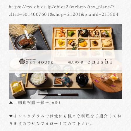
https://rsv.ebica.jp/ebica2/webrsv/rsv_plans/?
cltid=e014007601&shop=21201&planid=213804
▲ 朝食祝膳～縁～enihi
▼インスタグラムでは他にも様々な料理をご紹介してお
りますのでぜひフォローしてみて下さい。