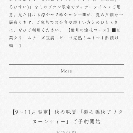
ろひすい)」をこのプラン限定でディナータイムにご用
意。見た目にも涼やかで華やかな一皿が、夏の夕餉を一
層彩ります。ご家族での会食や親しい方とのひととき
に、ぜひご利用ください。 【葉月の涼味コース】■前
菜クリームチーズ豆腐 ビーツ完熟ミニトマト酢漬け
鰤 手...
More
【9～11月限定】秋の味覚「栗の錦秋アフタ
ヌーンティー」ご予約開始
2025.08.07