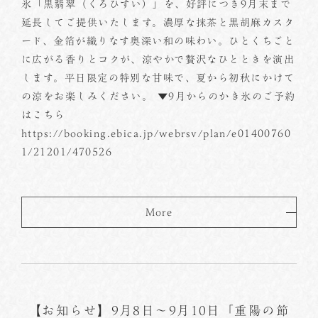
氷「黒翡翠（くろひすい）」を、好評につき9月末まで
延長してご提供いたします。濃厚な抹茶と黒胡麻カスタ
ード、金箔が織りなす奥深い和の味わい。ひとくちごと
に広がる香りとコクが、涼やかで贅沢なひとときを演出
します。平日限定の特別な甘味で、夏から初秋にかけて
の涼をお楽しみください。 ▼9月からのかき氷のご予約
はこちら
https://booking.ebica.jp/webrsv/plan/e01400760
1/21201/470526
More
【お知らせ】9月8日～9月10日「重陽の節