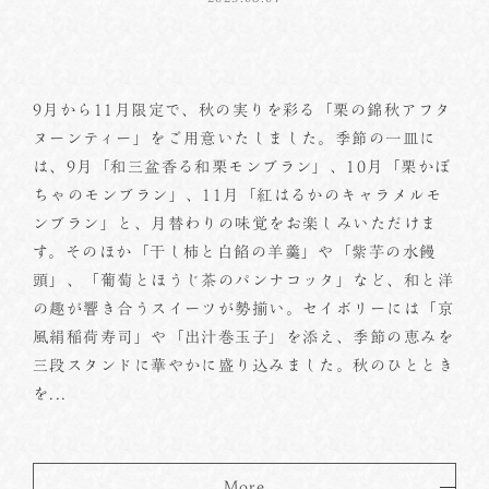
9月から11月限定で、秋の実りを彩る「栗の錦秋アフタ
ヌーンティー」をご用意いたしました。季節の一皿に
は、9月「和三盆香る和栗モンブラン」、10月「栗かぼ
ちゃのモンブラン」、11月「紅はるかのキャラメルモ
ンブラン」と、月替わりの味覚をお楽しみいただけま
す。そのほか「干し柿と白餡の羊羹」や「紫芋の水饅
頭」、「葡萄とほうじ茶のパンナコッタ」など、和と洋
の趣が響き合うスイーツが勢揃い。セイボリーには「京
風絹稲荷寿司」や「出汁巻玉子」を添え、季節の恵みを
三段スタンドに華やかに盛り込みました。秋のひととき
を...
More